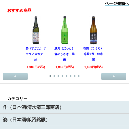
ページ先頭へ
おすすめ商品
姿（すがた）ヤ
脱兎（だっと）
香露（こうろ）
田林 特別
マタノスガタ
森のうさぎ 純
惑星9号 純米
酒 美山錦
純
米
酒
回
1,980円(税込)
1,980円(税込)
1,890円(税込)
3,520円(税
<
>
カテゴリー
作（日本酒/清水清三郎商店）
姿（日本酒/飯沼銘醸）