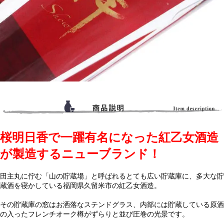
桜明日香で一躍有名になった紅乙女酒造
が製造するニューブランド！
田主丸に佇む「山の貯蔵場」と呼ばれるとても広い貯蔵庫に、多大な貯
蔵酒を寝かしている福岡県久留米市の紅乙女酒造。
その貯蔵庫の窓はお洒落なステンドグラス、内部には貯蔵している原酒
の入ったフレンチオーク樽がずらりと並び圧巻の光景です。