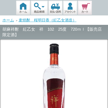
ホーム
麦焼酎 桜明日香（紅乙女酒造）
>
胡麻祥酎 紅乙女 祥 102 25度 720ｍｌ【販売店
限定酒】