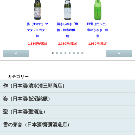
姿（すがた）ヤ
新きらめき「燦
脱兎（だっと）
香露（こう
マタノスガタ
然」純米吟醸
森のうさぎ 純
惑星9号 純
純
朝
米
酒
1,980円(税込)
2,090円(税込)
1,980円(税込)
1,890円(税
<
>
カテゴリー
作（日本酒/清水清三郎商店）
姿（日本酒/飯沼銘醸）
聖（日本酒/聖酒造）
雪の茅舎（日本酒/齋彌酒造店）