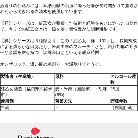
酒造りの仕込みには、耳納山脈の山頂に降った雨が長時間かけて濾過さ
れたから湧き出る岩清水を使用しています。
【祥】シリーズは、紅乙女が蓄積した技術と経験をもとに造った自信作
で、今までの紅乙女とは一線を画す個性豊かな胡麻焼酎です。
【祥】シリーズは３種類あり、この「紅乙女 祥 102」は、長期熟成
による滑らかな口あたり、米麹由来のフルーティさと、焙煎胡麻のビタ
ーな余韻を併せ持つ、淡麗辛口ともいえる胡麻焼酎。
オンザロック、濃い目の水割り・お湯割りでどうぞ。
製造者（生産地）
原料
アルコール度
数
紅乙女酒造（福岡県久留米
麦・米麹（国産米）・胡麻
25度
市）
(6%)
使用麹
蒸留方法
貯蔵年数
白麹
－
（長期貯蔵）