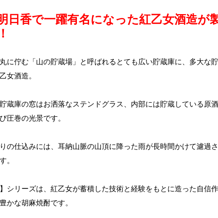
明日香で一躍有名になった紅乙女酒造が
！
丸に佇む「山の貯蔵場」と呼ばれるとても広い貯蔵庫に、多大な
乙女酒造。
貯蔵庫の窓はお洒落なステンドグラス、内部には貯蔵している原
び圧巻の光景です。
りの仕込みには、耳納山脈の山頂に降った雨が長時間かけて濾過
す。
】シリーズは、紅乙女が蓄積した技術と経験をもとに造った自信
豊かな胡麻焼酎です。