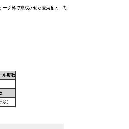
チオーク樽で熟成させた麦焼酎と、胡
ール度数
数
貯蔵）