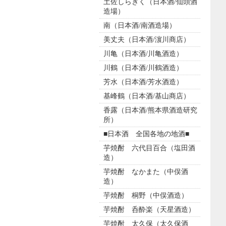
土佐しらぎく（日本酒/仙頭酒
造場）
南（日本酒/南酒造場）
美丈夫（日本酒/濵川商店）
川亀（日本酒/川亀酒造）
川鶴（日本酒/川鶴酒造）
芳水（日本酒/芳水酒造）
基峰鶴（日本酒/基山商店）
香露（日本酒/熊本県酒造研究
所）
■日本酒 全国各地の地酒■
芋焼酎 六代目百合（塩田酒
造）
芋焼酎 なかまた（中俣酒
造）
芋焼酎 桐野（中俣酒造）
芋焼酎 呑酔楽（天星酒造）
芋焼酎 太久保（太久保酒