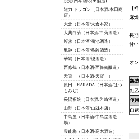
脱兎(日本酒/羽田酒造)
【祥
龍力 ドラゴン（日本酒/本田商
店）
麻焼
大倉（日本酒/大倉本家）
大典白菊（日本酒/白菊酒造）
長期
燦然（日本酒/菊池酒造）
甘い
亀齢（日本酒/亀齢酒造）
華鳩（日本酒/榎酒造）
オン
西條鶴（日本酒/西條鶴醸造）
天寶一（日本酒/天寶一）
製
原田 HARADA（日本酒/はつ
紅
もみぢ）
長陽福娘（日本酒/岩崎酒造）
使
山縣（日本酒/山縣本店）
白
中島屋（日本酒/中島屋酒造
場）
豊能梅（日本酒/高木酒造）