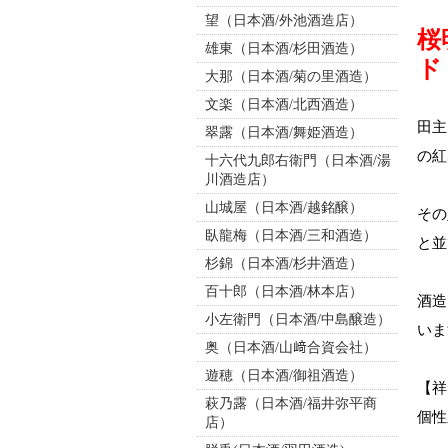
望（日本酒/外池酒造店）
桜
雄東（日本酒/杉田酒造）
ド
大那（日本酒/菊の里酒造）
文楽（日本酒/北西酒造）
田主
翠露（日本酒/舞姫酒造）
の紅
十六代九郎右衛門（日本酒/湯
川酒造店）
山城屋（日本酒/越銘醸）
その
臥龍梅（日本酒/三和酒造）
と並
杉錦（日本酒/杉井酒造）
百十郎（日本酒/林本店）
酒造
小左衛門（日本酒/中島醸造）
いま
奥（日本酒/山﨑合資会社）
遊穂（日本酒/御祖酒造）
【祥
萩乃露（日本酒/福井弥平商
個性
店）