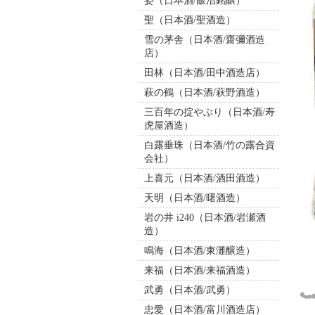
姿（日本酒/飯沼銘醸）
聖（日本酒/聖酒造）
雪の茅舎（日本酒/齋彌酒造
店）
田林（日本酒/田中酒造店）
萩の鶴（日本酒/萩野酒造）
三百年の掟やぶり（日本酒/寿
虎屋酒造）
白露垂珠（日本酒/竹の露合資
会社）
上喜元（日本酒/酒田酒造）
天明（日本酒/曙酒造）
岩の井 i240（日本酒/岩瀬酒
造）
鳴海（日本酒/東灘醸造）
来福（日本酒/来福酒造）
武勇（日本酒/武勇）
忠愛（日本酒/富川酒造店）