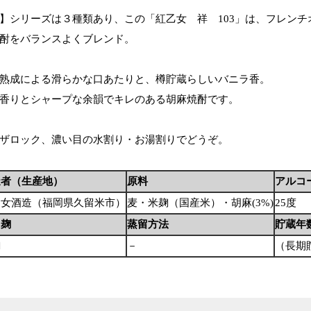
】シリーズは３種類あり、この「紅乙女 祥 103」は、フレン
酎をバランスよくブレンド。
熟成による滑らかな口あたりと、樽貯蔵らしいバニラ香。
香りとシャープな余韻でキレのある胡麻焼酎です。
ザロック、濃い目の水割り・お湯割りでどうぞ。
造者（生産地）
原料
アルコ
乙女酒造（福岡県久留米市）
麦・米麹（国産米）・胡麻(3%)
25度
用麹
蒸留方法
貯蔵年
麹
－
（長期