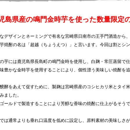
児島県産の鳴門金時芋を使った数量限定
なデザインとネーミングで有名な宮崎県日南市の王手門酒造から
芋焼酎の名は「超越（ちょうえつ）」と言います。今回は割とシ
の芋には鹿児島県長島町の鳴門金時を使用し、白麹・常圧蒸留で
味豊かな金時芋を使用することにより、個性漂う美味しい焼酎を
醗酵をあえて促すために、製麹は宮崎県産のコシヒカリ米とタイ
みました。
ゴールドで製造することにより芳醇な香味の焼酎に仕上がるそう
では通常よりも垂れ口温度を低めに設定し、原料素材の美味しさ