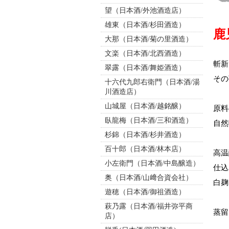
望（日本酒/外池酒造店）
雄東（日本酒/杉田酒造）
鹿
大那（日本酒/菊の里酒造）
文楽（日本酒/北西酒造）
斬新
翠露（日本酒/舞姫酒造）
その
十六代九郎右衛門（日本酒/湯
川酒造店）
山城屋（日本酒/越銘醸）
原料
臥龍梅（日本酒/三和酒造）
自然
杉錦（日本酒/杉井酒造）
百十郎（日本酒/林本店）
高温
小左衛門（日本酒/中島醸造）
仕込
奥（日本酒/山﨑合資会社）
白麹
遊穂（日本酒/御祖酒造）
萩乃露（日本酒/福井弥平商
蒸留
店）