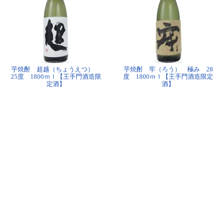
芋焼酎 超越（ちょうえつ）
芋焼酎 牢（ろう） 極み 28
25度 1800ｍｌ【王手門酒造限
度 1800ｍｌ【王手門酒造限定
定酒】
酒】