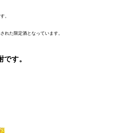
ます。
許された限定酒となっています。
酎です。