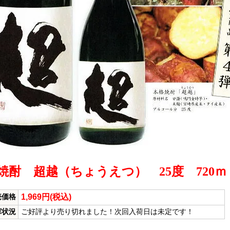
焼酎 超越（ちょうえつ） 25度 720ｍ
1,969円(税込)
売価格
庫状況
ご好評より売り切れました！次回入荷日は未定です！