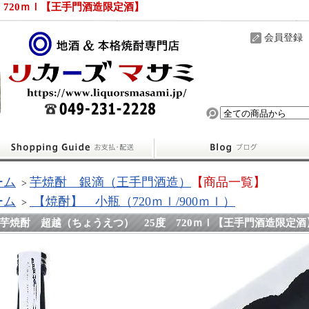
720ｍｌ【王手門酒造限定酒】
会員登録
ーム
芋焼酎 銀滴（王手門酒造）
【商品一覧】
>
ーム
【焼酎】 小瓶（720ｍｌ/900ｍｌ）
>
芋焼酎 超越（ちょうえつ） 25度 720ｍｌ【王手門酒造限定酒