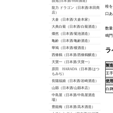
脱兎(日本酒/羽田酒造)
栓を
龍力 ドラゴン（日本酒/本田商
店）
口あ
大倉（日本酒/大倉本家）
大典白菊（日本酒/白菊酒造）
数量
燦然（日本酒/菊池酒造）
鳴門
亀齢（日本酒/亀齢酒造）
華鳩（日本酒/榎酒造）
ラ
西條鶴（日本酒/西條鶴醸造）
天寶一（日本酒/天寶一）
製
原田 HARADA（日本酒/はつ
王
もみぢ）
長陽福娘（日本酒/岩崎酒造）
使
山縣（日本酒/山縣本店）
白
中島屋（日本酒/中島屋酒造
場）
豊能梅（日本酒/高木酒造）