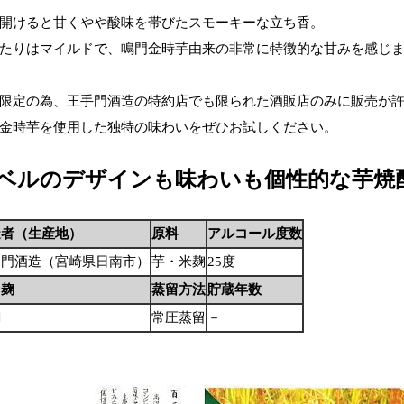
開けると甘くやや酸味を帯びたスモーキーな立ち香。
たりはマイルドで、鳴門金時芋由来の非常に特徴的な甘みを感じ
限定の為、王手門酒造の特約店でも限られた酒販店のみに販売が
金時芋を使用した独特の味わいをぜひお試しください。
ベルのデザインも味わいも個性的な芋焼
造者（生産地）
原料
アルコール度数
手門酒造（宮崎県日南市）
芋・米麹
25度
用麹
蒸留方法
貯蔵年数
麹
常圧蒸留
－