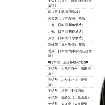
土佐しらぎく（日本酒/仙頭酒
造場）
南（日本酒/南酒造場）
美丈夫（日本酒/濵川商店）
川亀（日本酒/川亀酒造）
川鶴（日本酒/川鶴酒造）
芳水（日本酒/芳水酒造）
基峰鶴（日本酒/基山商店）
香露（日本酒/熊本県酒造研究
所）
■日本酒 全国各地の地酒■
芋焼酎 六代目百合（塩田酒
造）
芋焼酎 なかまた（中俣酒
造）
芋焼酎 桐野（中俣酒造）
芋焼酎 呑酔楽（天星酒造）
芋焼酎 太久保（太久保酒