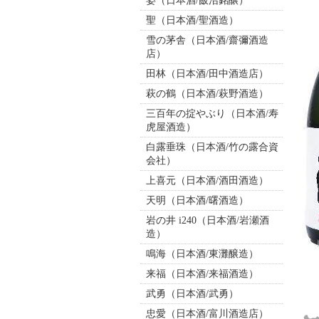
姿（日本酒/飯沼銘醸）
聖（日本酒/聖酒造）
雪の茅舎（日本酒/齋彌酒造
店）
田林（日本酒/田中酒造店）
萩の鶴（日本酒/萩野酒造）
三百年の掟やぶり（日本酒/寿
虎屋酒造）
白露垂珠（日本酒/竹の露合資
会社）
上喜元（日本酒/酒田酒造）
天明（日本酒/曙酒造）
岩の井 i240（日本酒/岩瀬酒
造）
鳴海（日本酒/東灘醸造）
来福（日本酒/来福酒造）
武勇（日本酒/武勇）
忠愛（日本酒/富川酒造店）