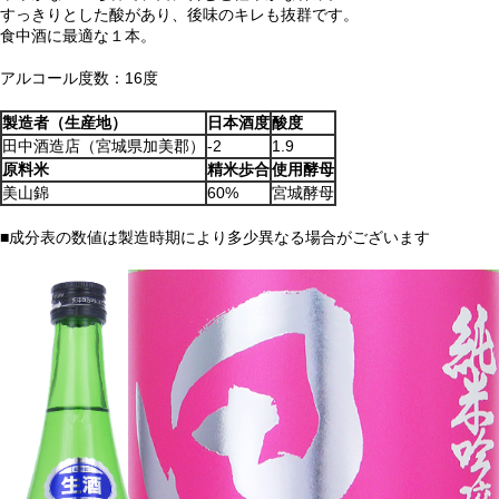
すっきりとした酸があり、後味のキレも抜群です。
食中酒に最適な１本。
アルコール度数：16度
製造者（生産地）
日本酒度
酸度
田中酒造店（宮城県加美郡）
-2
1.9
原料米
精米歩合
使用酵母
美山錦
60%
宮城酵母
■成分表の数値は製造時期により多少異なる場合がございます