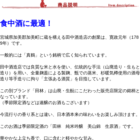
食中酒に最適！
宮城県加美郡加美町に蔵を構える田中酒造店の創業は、寛政元年（178
9年）です。
一般的には「真鶴」という銘柄で広く知られています。
田中酒造店では良質な米と水を使い、伝統的な手法（山廃造り・生もと
造り）を用い、全量麹蓋による製麹、甑での蒸米、杉暖気樽使用の酒母
造り等手造りに拘り「主張ある酒質」を目指しています。
この別ブランド「田林」は山廃・生酛にこだわった販売店限定の銘柄と
なっています。
（季節限定酒などは速醸のお酒もございます）
今流行りの香り系とは違い、日本酒本来の味わいをお楽しみ頂けます。
このお酒は季節限定酒の「田林 純米吟醸 美山錦 生原酒」です。
華やかな上立ち香で、口に含むと軽やかな甘み。