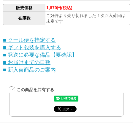
販売価格
1,870円(税込)
ご好評より売り切れました！次回入荷日は
在庫数
未定です！
■ クール便を指定する
■ ギフト包装を購入する
■ 発送に必要な備品【要確認】
■ お届けまでの日数
■ 新入荷商品のご案内
この商品を共有する