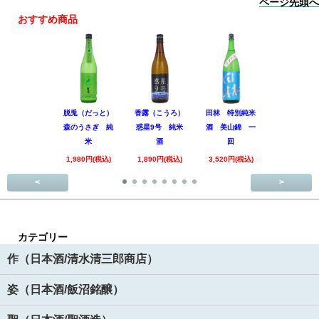
ページ先頭へ
おすすめ商品
脱兎（だっと）
香露（こうろ）
田林 特別純米
黒松仙醸 
森のうさぎ 純
惑星9号 純米
酒 美山錦 一
吟醸 Coo
米
酒
回
1,980円(税
1,980円(税込)
1,890円(税込)
3,520円(税込)
<
>
カテゴリー
作（日本酒/清水清三郎商店）
姿（日本酒/飯沼銘醸）