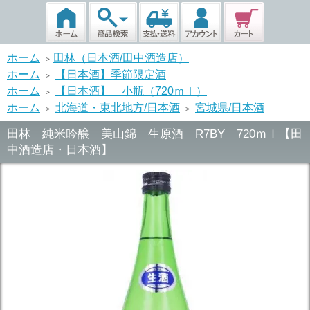
ホーム
田林（日本酒/田中酒造店）
>
ホーム
【日本酒】季節限定酒
>
ホーム
【日本酒】 小瓶（720ｍｌ）
>
ホーム
北海道・東北地方/日本酒
宮城県/日本酒
>
>
田林 純米吟醸 美山錦 生原酒 R7BY 720ｍｌ【田
中酒造店・日本酒】