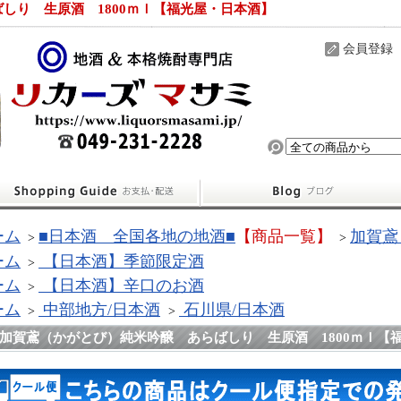
しり 生原酒 1800ｍｌ【福光屋・日本酒】
会員登録
ーム
■日本酒 全国各地の地酒■
【商品一覧】
加賀鳶
>
>
ーム
【日本酒】季節限定酒
>
ーム
【日本酒】辛口のお酒
>
ーム
中部地方/日本酒
石川県/日本酒
>
>
加賀鳶（かがとび）純米吟醸 あらばしり 生原酒 1800ｍｌ【