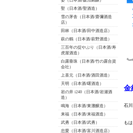
姿（日本酒/飯沼銘醸）
聖（日本酒/聖酒造）
雪の茅舎（日本酒/齋彌酒造
店）
田林（日本酒/田中酒造店）
萩の鶴（日本酒/萩野酒造）
三百年の掟やぶり（日本酒/寿
虎屋酒造）
白露垂珠（日本酒/竹の露合資
会社）
上喜元（日本酒/酒田酒造）
天明（日本酒/曙酒造）
金
岩の井 i240（日本酒/岩瀬酒
造）
石川
鳴海（日本酒/東灘醸造）
来福（日本酒/来福酒造）
武勇（日本酒/武勇）
もは
忠愛（日本酒/富川酒造店）