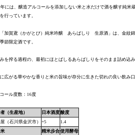
01年には、醸造アルコールを添加しない米と水だけで酒を醸す純米
を行っています。
「加賀鳶（かがとび）純米吟醸 あらばしり 生原酒」は、金紋錦（
季節限定酒です。
みを搾る過程の、最初にほとばしるあらばしりをそのまま詰め込
に広がる華やかな香りと米の旨味が存分に生きた切れの良い飲み
コール度数：16度
造者（生産地）
日本酒度
酸度
光屋（石川県金沢市）
+5
1.4
料米
精米歩合
使用酵母