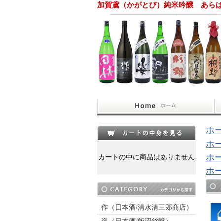
加賀鳶（かがとび）純米吟醸 あらば
ホ
ホ
ホ
カートの中に商品はありません
ホ
作（日本酒/清水清三郎商店）