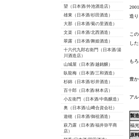
望（日本酒/外池酒造店）
20
雄東（日本酒/杉田酒造）
造り
大那（日本酒/菊の里酒造）
文楽（日本酒/北西酒造）
この
翠露（日本酒/舞姫酒造）
した
十六代九郎右衛門（日本酒/湯
川酒造店）
もろ
山城屋（日本酒/越銘醸）
臥龍梅（日本酒/三和酒造）
豊か
杉錦（日本酒/杉井酒造）
百十郎（日本酒/林本店）
アル
小左衛門（日本酒/中島醸造）
奥（日本酒/山﨑合資会社）
製
遊穂（日本酒/御祖酒造）
萩乃露（日本酒/福井弥平商
福
店）
原