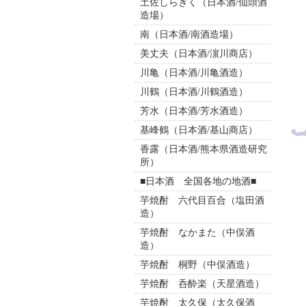
土佐しらぎく（日本酒/仙頭酒
造場）
南（日本酒/南酒造場）
美丈夫（日本酒/濵川商店）
川亀（日本酒/川亀酒造）
川鶴（日本酒/川鶴酒造）
芳水（日本酒/芳水酒造）
基峰鶴（日本酒/基山商店）
香露（日本酒/熊本県酒造研究
所）
■日本酒 全国各地の地酒■
芋焼酎 六代目百合（塩田酒
造）
芋焼酎 なかまた（中俣酒
造）
芋焼酎 桐野（中俣酒造）
芋焼酎 呑酔楽（天星酒造）
芋焼酎 太久保（太久保酒