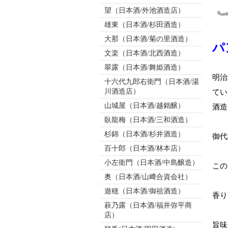
望（日本酒/外池酒造店）
雄東（日本酒/杉田酒造）
大那（日本酒/菊の里酒造）
パ
文楽（日本酒/北西酒造）
翠露（日本酒/舞姫酒造）
明治
十六代九郎右衛門（日本酒/湯
川酒造店）
てい
山城屋（日本酒/越銘醸）
酒造
臥龍梅（日本酒/三和酒造）
杉錦（日本酒/杉井酒造）
御代
百十郎（日本酒/林本店）
小左衛門（日本酒/中島醸造）
この
奥（日本酒/山﨑合資会社）
遊穂（日本酒/御祖酒造）
香り
萩乃露（日本酒/福井弥平商
店）
旨味