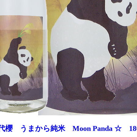
代櫻 うまから純米 Moon Panda ☆ 