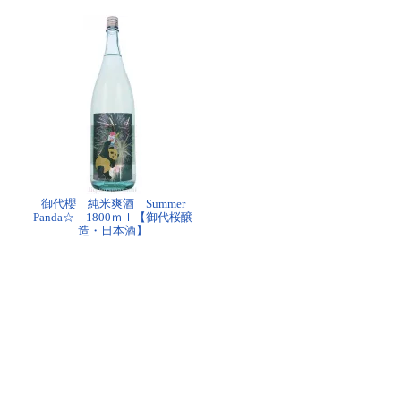
御代櫻 純米爽酒 Summer
Panda☆ 1800ｍｌ【御代桜醸
造・日本酒】