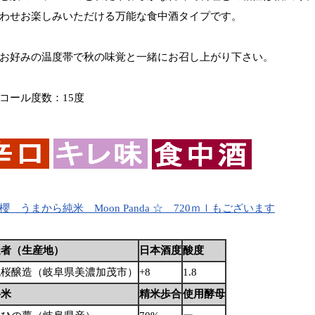
わせお楽しみいただける万能な食中酒タイプです。
お好みの温度帯で秋の味覚と一緒にお召し上がり下さい。
コール度数：15度
櫻 うまから純米 Moon Panda ☆ 720ｍｌもございます
造者（生産地）
日本酒度
酸度
代桜醸造（岐阜県美濃加茂市）
+8
1.8
料米
精米歩合
使用酵母