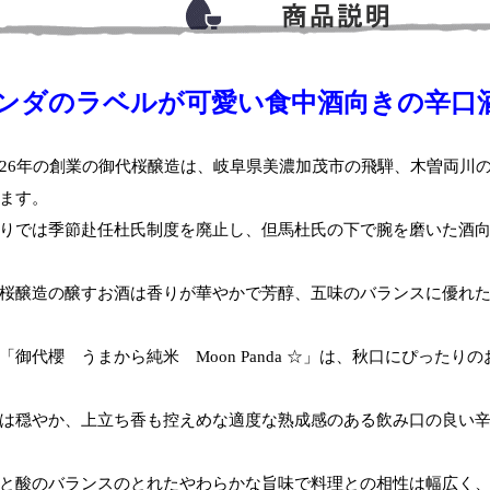
ンダのラベルが可愛い食中酒向きの辛口
26年の創業の御代桜醸造は、岐阜県美濃加茂市の飛騨、木曽両川
ます。
りでは季節赴任杜氏制度を廃止し、但馬杜氏の下で腕を磨いた酒
桜醸造の醸すお酒は香りが華やかで芳醇、五味のバランスに優れ
「御代櫻 うまから純米 Moon Panda ☆」は、秋口にぴったり
は穏やか、上立ち香も控えめな適度な熟成感のある飲み口の良い
と酸のバランスのとれたやわらかな旨味で料理との相性は幅広く