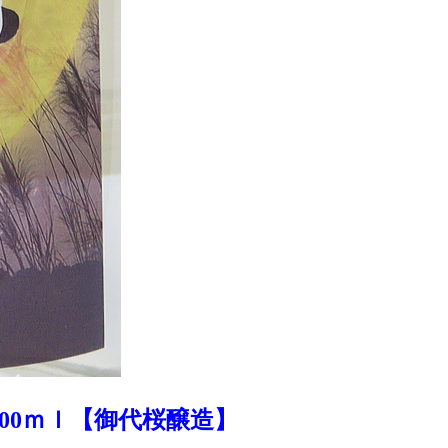
1800ｍｌ【御代桜醸造】