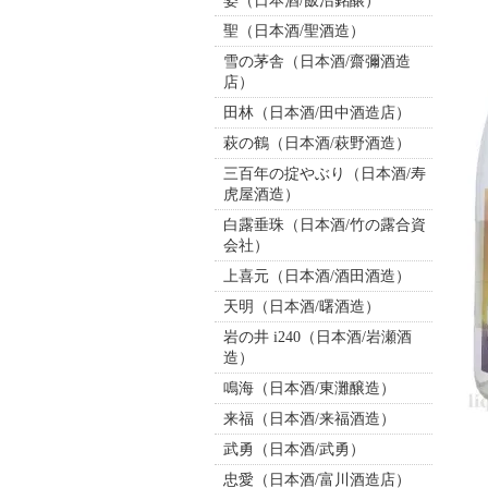
姿（日本酒/飯沼銘醸）
聖（日本酒/聖酒造）
雪の茅舎（日本酒/齋彌酒造
店）
田林（日本酒/田中酒造店）
萩の鶴（日本酒/萩野酒造）
三百年の掟やぶり（日本酒/寿
虎屋酒造）
白露垂珠（日本酒/竹の露合資
会社）
上喜元（日本酒/酒田酒造）
天明（日本酒/曙酒造）
岩の井 i240（日本酒/岩瀬酒
造）
鳴海（日本酒/東灘醸造）
来福（日本酒/来福酒造）
武勇（日本酒/武勇）
忠愛（日本酒/富川酒造店）