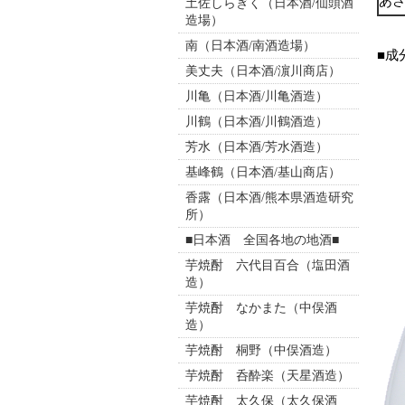
あ
土佐しらぎく（日本酒/仙頭酒
造場）
南（日本酒/南酒造場）
■成
美丈夫（日本酒/濵川商店）
川亀（日本酒/川亀酒造）
川鶴（日本酒/川鶴酒造）
芳水（日本酒/芳水酒造）
基峰鶴（日本酒/基山商店）
香露（日本酒/熊本県酒造研究
所）
■日本酒 全国各地の地酒■
芋焼酎 六代目百合（塩田酒
造）
芋焼酎 なかまた（中俣酒
造）
芋焼酎 桐野（中俣酒造）
芋焼酎 呑酔楽（天星酒造）
芋焼酎 太久保（太久保酒