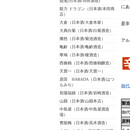
脱兎(日本酒/羽田酒造)
にあ
龍力 ドラゴン（日本酒/本田商
店）
大倉（日本酒/大倉本家）
是非
大典白菊（日本酒/白菊酒造）
燦然（日本酒/菊池酒造）
アル
亀齢（日本酒/亀齢酒造）
華鳩（日本酒/榎酒造）
西條鶴（日本酒/西條鶴醸造）
天寶一（日本酒/天寶一）
原田 HARADA（日本酒/はつ
もみぢ）
御代
長陽福娘（日本酒/岩崎酒造）
山縣（日本酒/山縣本店）
製
中島屋（日本酒/中島屋酒造
御
場）
原
豊能梅（日本酒/高木酒造）