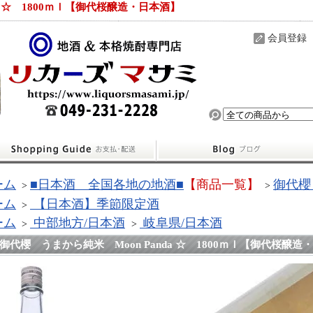
a ☆ 1800ｍｌ【御代桜醸造・日本酒】
会員登録
ーム
■日本酒 全国各地の地酒■
【商品一覧】
御代櫻
>
>
ーム
【日本酒】季節限定酒
>
ーム
中部地方/日本酒
岐阜県/日本酒
>
>
御代櫻 うまから純米 Moon Panda ☆ 1800ｍｌ【御代桜醸造