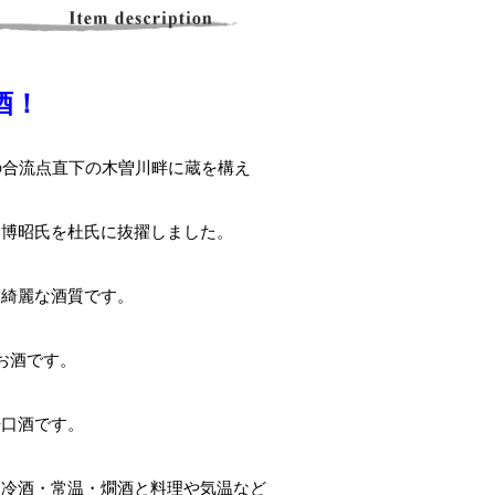
酒！
の合流点直下の木曽川畔に蔵を構え
向博昭氏を杜氏に抜擢しました。
た綺麗な酒質です。
のお酒です。
辛口酒です。
、冷酒・常温・燗酒と料理や気温など