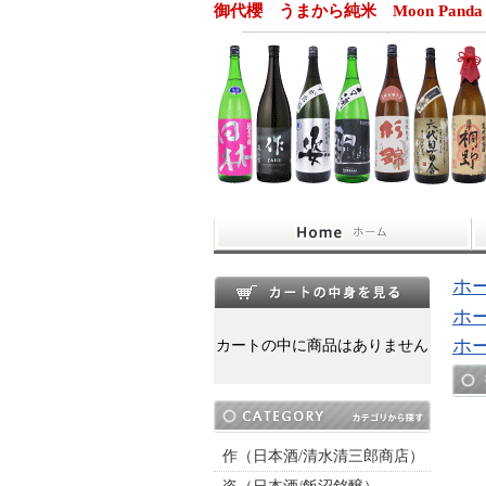
御代櫻 うまから純米 Moon Pand
ホ
ホ
ホ
カートの中に商品はありません
作（日本酒/清水清三郎商店）