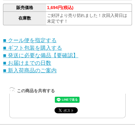
販売価格
1,694円(税込)
ご好評より売り切れました！次回入荷日は
在庫数
未定です！
■ クール便を指定する
■ ギフト包装を購入する
■ 発送に必要な備品【要確認】
■ お届けまでの日数
■ 新入荷商品のご案内
この商品を共有する