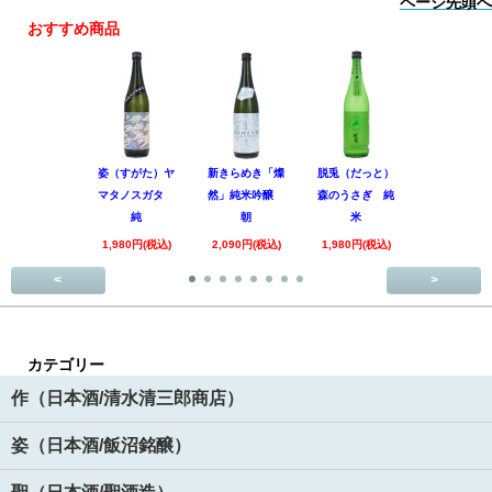
ページ先頭へ
おすすめ商品
姿（すがた）ヤ
新きらめき「燦
脱兎（だっと）
香露（こう
マタノスガタ
然」純米吟醸
森のうさぎ 純
惑星9号 純
純
朝
米
酒
1,980円(税込)
2,090円(税込)
1,980円(税込)
1,890円(税
<
>
カテゴリー
作（日本酒/清水清三郎商店）
姿（日本酒/飯沼銘醸）