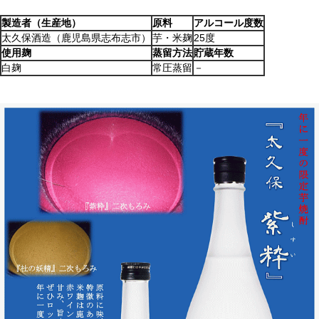
製造者（生産地）
原料
アルコール度数
太久保酒造（鹿児島県志布志市）
芋・米麹
25度
使用麹
蒸留方法
貯蔵年数
白麹
常圧蒸留
－