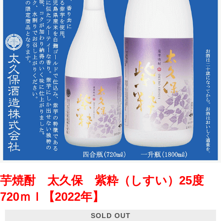
芋焼酎 太久保 紫粋（しすい）25度
720ｍｌ【2022年】
SOLD OUT