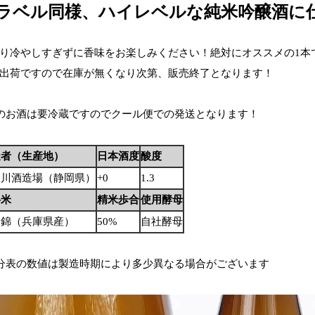
ラベル同様、ハイレベルな純米吟醸酒に
り冷やしすぎずに香味をお楽しみください！絶対にオススメの1本
出荷ですので在庫が無くなり次第、販売終了となります！
のお酒は要冷蔵ですのでクール便での発送となります！
造者（生産地）
日本酒度
酸度
沢川酒造場（静岡県）
+0
1.3
料米
精米歩合
使用酵母
田錦（兵庫県産）
50%
自社酵母
分表の数値は製造時期により多少異なる場合がございます