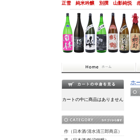
正雪 純米吟醸 別撰 山影純悦 赤ラ
ホ
カートの中に商品はありません
作（日本酒/清水清三郎商店）