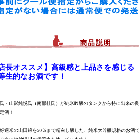
店長オススメ】高級感と上品さを感じる
等生的なお酒です！
氏・山影純悦氏（南部杜氏）が純米吟醸のタンクから特に出来の
定酒！
好適米の山田錦を50％まで精白し醸した、純米大吟醸規格のお酒