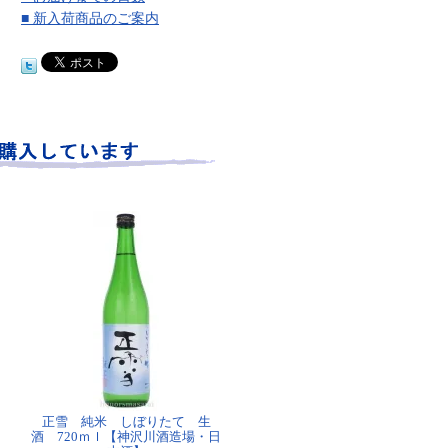
■ 新入荷商品のご案内
正雪 純米 しぼりたて 生
酒 720ｍｌ【神沢川酒造場・日