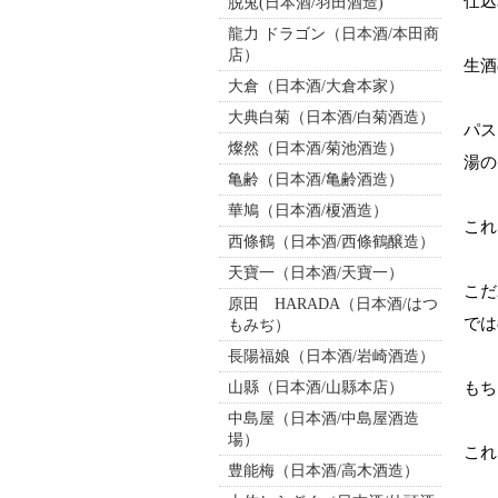
仕込
脱兎(日本酒/羽田酒造)
龍力 ドラゴン（日本酒/本田商
店）
生酒
大倉（日本酒/大倉本家）
大典白菊（日本酒/白菊酒造）
パス
燦然（日本酒/菊池酒造）
湯の
亀齢（日本酒/亀齢酒造）
華鳩（日本酒/榎酒造）
これ
西條鶴（日本酒/西條鶴醸造）
天寶一（日本酒/天寶一）
こだ
原田 HARADA（日本酒/はつ
では
もみぢ）
長陽福娘（日本酒/岩崎酒造）
山縣（日本酒/山縣本店）
もち
中島屋（日本酒/中島屋酒造
場）
これ
豊能梅（日本酒/高木酒造）