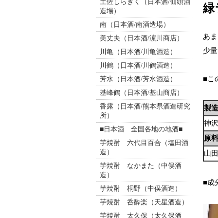
土佐しらぎく（日本酒/仙頭酒
緑
造場）
南（日本酒/南酒造場）
あま
美丈夫（日本酒/濵川商店）
少量
川亀（日本酒/川亀酒造）
川鶴（日本酒/川鶴酒造）
■こ
芳水（日本酒/芳水酒造）
基峰鶴（日本酒/基山商店）
香露（日本酒/熊本県酒造研究
製
所）
神
■日本酒 全国各地の地酒■
原
芋焼酎 六代目百合（塩田酒
造）
山
芋焼酎 なかまた（中俣酒
造）
■成
芋焼酎 桐野（中俣酒造）
芋焼酎 呑酔楽（天星酒造）
芋焼酎 太久保（太久保酒