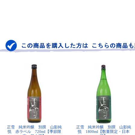
正雪 純米吟醸 別撰 山影純
正雪 純米吟醸 別撰 山影純
悦 赤ラベル 720ml【季節限
悦 1800ml【数量限定・日本