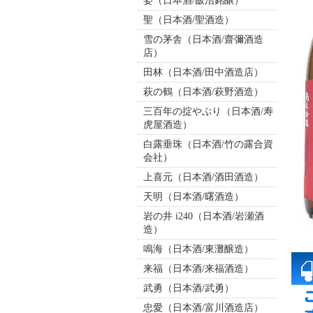
姿（日本酒/飯沼銘醸）
聖（日本酒/聖酒造）
雪の茅舎（日本酒/齋彌酒造
店）
田林（日本酒/田中酒造店）
萩の鶴（日本酒/萩野酒造）
三百年の掟やぶり（日本酒/寿
虎屋酒造）
白露垂珠（日本酒/竹の露合資
会社）
上喜元（日本酒/酒田酒造）
天明（日本酒/曙酒造）
岩の井 i240（日本酒/岩瀬酒
造）
鳴海（日本酒/東灘醸造）
来福（日本酒/来福酒造）
武勇（日本酒/武勇）
忠愛（日本酒/富川酒造店）