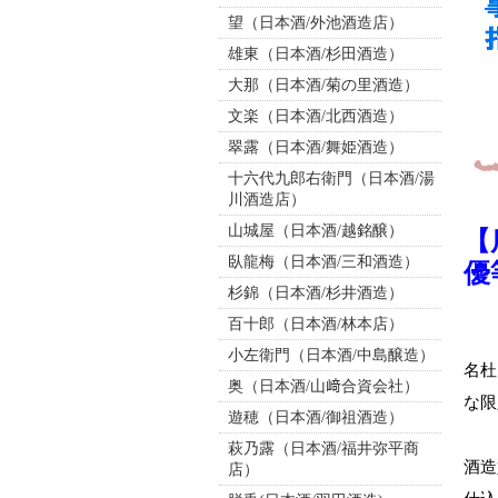
望（日本酒/外池酒造店）
雄東（日本酒/杉田酒造）
大那（日本酒/菊の里酒造）
文楽（日本酒/北西酒造）
翠露（日本酒/舞姫酒造）
十六代九郎右衛門（日本酒/湯
川酒造店）
山城屋（日本酒/越銘醸）
【
臥龍梅（日本酒/三和酒造）
優
杉錦（日本酒/杉井酒造）
百十郎（日本酒/林本店）
小左衛門（日本酒/中島醸造）
名杜
奥（日本酒/山﨑合資会社）
な限
遊穂（日本酒/御祖酒造）
萩乃露（日本酒/福井弥平商
酒造
店）