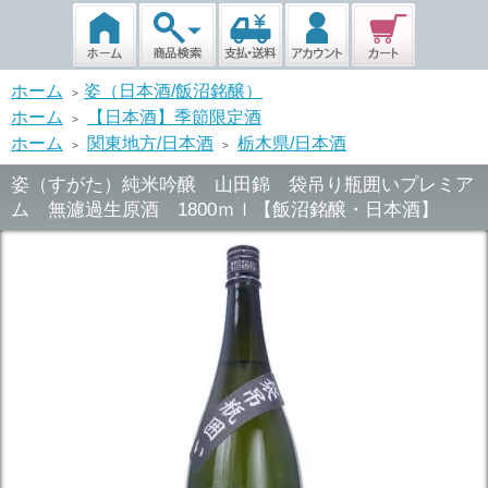
ホーム
姿（日本酒/飯沼銘醸）
>
ホーム
【日本酒】季節限定酒
>
ホーム
関東地方/日本酒
栃木県/日本酒
>
>
姿（すがた）純米吟醸 山田錦 袋吊り瓶囲いプレミア
ム 無濾過生原酒 1800ｍｌ【飯沼銘醸・日本酒】