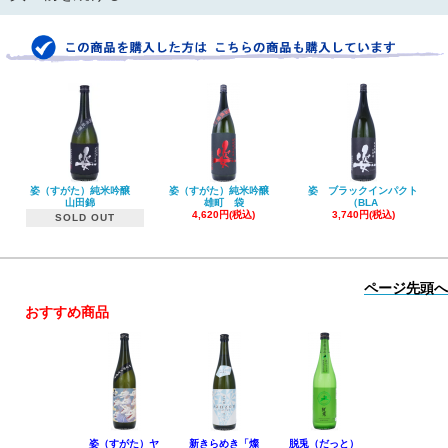
姿（すがた）純米吟醸
姿（すがた）純米吟醸
姿 ブラックインパクト
山田錦
雄町 袋
（BLA
4,620円(税込)
3,740円(税込)
SOLD OUT
ページ先頭へ
おすすめ商品
姿（すがた）ヤ
新きらめき「燦
脱兎（だっと）
香露（こう