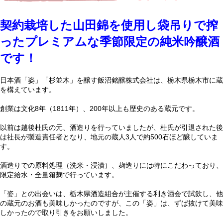
契約栽培した山田錦を使用し袋吊りで搾
ったプレミアムな季節限定の純米吟醸酒
です！
日本酒「姿」「杉並木」を醸す飯沼銘醸株式会社は、栃木県栃木市に蔵
を構えています。
創業は文化8年（1811年）、200年以上も歴史のある蔵元です。
以前は越後杜氏の元、酒造りを行っていましたが、杜氏が引退された後
は社長が製造責任者となり、地元の蔵人3人で約500石ほど醸していま
す。
酒造りでの原料処理（洗米・浸漬）、麹造りには特にこだわっており、
限定給水・全量箱麹で行っています。
「姿」との出会いは、栃木県酒造組合が主催する利き酒会で試飲し、他
の蔵元のお酒も美味しかったのですが、この「姿」は、ずば抜けて美味
しかったので取り引きをお願いしました。