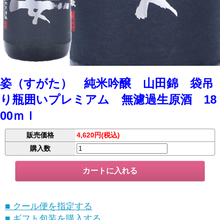
姿（すがた） 純米吟醸 山田錦 袋吊
り瓶囲いプレミアム 無濾過生原酒 18
00ｍｌ
販売価格
4,620円(税込)
購入数
■ クール便を指定する
■ ギフト包装を購入する