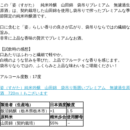
この「姿（すがた） 純米吟醸 山田錦 袋吊りプレミアム 無濾過生
原酒」は、契約栽培した山田錦を使用し袋吊りで搾ったプレミアムな季
節限定の純米吟醸酒です。
口に含むと「姿」らしい香りの良さが広がり、袋吊りならではの繊細な
旨み。
非常に上品な香味の贅沢でプレミアムなお酒。
【試飲時の感想】
口あたりはふわっと繊細で軽やか。
白桃のような甘みを帯びた、上品でフルーティな香りを感じます。
袋吊りならではの、ふくらみと上品な味わいをご堪能ください！
アルコール度数：17度
姿（すがた）純米吟醸 山田錦 袋吊り瓶囲いプレミアム 無濾過生原
酒 720ｍｌもございます
製造者（生産地）
日本酒度
酸度
飯沼銘醸（栃木県栃木市）
+1
1.5
原料米
精米歩合
使用酵母
山田錦（契約栽培）
55%
－