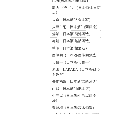
脱兎(日本酒/羽田酒造)
龍力 ドラゴン（日本酒/本田商
店）
大倉（日本酒/大倉本家）
大典白菊（日本酒/白菊酒造）
燦然（日本酒/菊池酒造）
亀齢（日本酒/亀齢酒造）
華鳩（日本酒/榎酒造）
西條鶴（日本酒/西條鶴醸造）
天寶一（日本酒/天寶一）
原田 HARADA（日本酒/はつ
もみぢ）
長陽福娘（日本酒/岩崎酒造）
山縣（日本酒/山縣本店）
中島屋（日本酒/中島屋酒造
場）
豊能梅（日本酒/高木酒造）