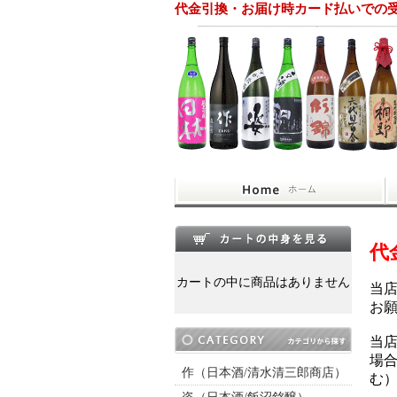
代金引換・お届け時カード払いでの
代
カートの中に商品はありません
当
お
当
場
作（日本酒/清水清三郎商店）
む