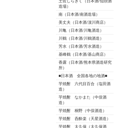
土佐しらぎく（日本酒/仙頭酒
造場）
南（日本酒/南酒造場）
美丈夫（日本酒/濵川商店）
川亀（日本酒/川亀酒造）
川鶴（日本酒/川鶴酒造）
芳水（日本酒/芳水酒造）
基峰鶴（日本酒/基山商店）
香露（日本酒/熊本県酒造研究
所）
■日本酒 全国各地の地酒■
芋焼酎 六代目百合（塩田酒
造）
芋焼酎 なかまた（中俣酒
造）
芋焼酎 桐野（中俣酒造）
芋焼酎 呑酔楽（天星酒造）
芋焼酎 太久保（太久保酒