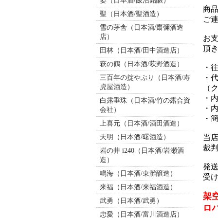
姿（日本酒/飯沼銘醸）
商
聖（日本酒/聖酒造）
ご
雪の茅舎（日本酒/齋彌酒造
店）
お
頂
田林（日本酒/田中酒造店）
萩の鶴（日本酒/萩野酒造）
・
・
三百年の掟やぶり（日本酒/寿
虎屋酒造）
（
・内
白露垂珠（日本酒/竹の露合資
・内
会社）
・簡
上喜元（日本酒/酒田酒造）
天明（日本酒/曙酒造）
当
裁
岩の井 i240（日本酒/岩瀬酒
造）
発
鳴海（日本酒/東灘醸造）
受
来福（日本酒/来福酒造）
架
武勇（日本酒/武勇）
ロ
忠愛（日本酒/富川酒造店）