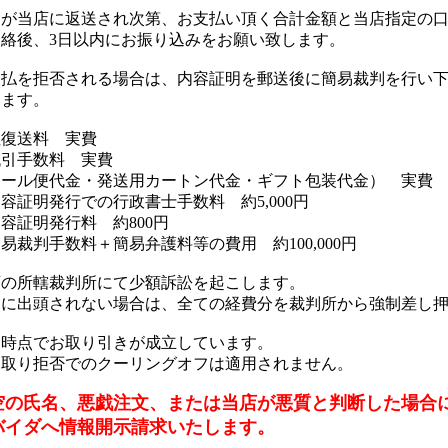
品が当店に返送され次第、お支払い頂く合計金額と当店指定の
連絡後、3日以内にお振り込みをお願い致します。
支払を拒否される場合は、内容証明を郵送後に簡易裁判を行い
きます。
往復送料 実費
代引手数料 実費
クール便代金・発送用カートン代金・ギフト包装代金） 実費
容証明発行での行政書士手数料 約5,000円
容証明発行料 約800円
易裁判手数料＋簡易弁護料等の費用 約100,000円
店の所轄裁判所にて少額訴訟を起こします。
判に出頭されない場合は、全ての経費分を裁判所から強制差し
送時点でお取り引きが成立しています。
け取り拒否でのクーリングオフは適用されません。
空の氏名、悪戯注文、または当店が悪質と判断した場合
バイダへ情報開示請求いたします。