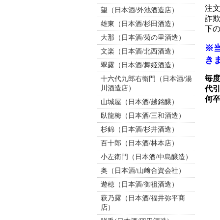
注
望（日本酒/外池酒造店）
詐欺
雄東（日本酒/杉田酒造）
下の
大那（日本酒/菊の里酒造）
※
文楽（日本酒/北西酒造）
き
翠露（日本酒/舞姫酒造）
毎
十六代九郎右衛門（日本酒/湯
川酒造店）
代
何
山城屋（日本酒/越銘醸）
臥龍梅（日本酒/三和酒造）
杉錦（日本酒/杉井酒造）
百十郎（日本酒/林本店）
小左衛門（日本酒/中島醸造）
奥（日本酒/山﨑合資会社）
遊穂（日本酒/御祖酒造）
萩乃露（日本酒/福井弥平商
店）