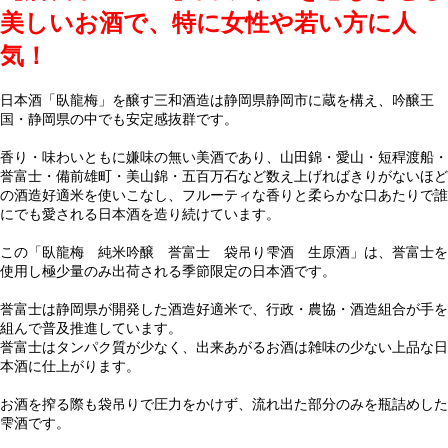
美しいお酒で、特に女性や若い方に人
気！
日本酒「臥龍梅」を醸す三和酒造は静岡県静岡市に蔵を構え、吟醸王
国・静岡県の中でも安定感抜群です。
香り・味わいともに嫌味の無い美酒であり、山田錦・愛山・短稈渡船・
誉富士・備前雄町・美山錦・五百万石など数え上げればきりがないほど
の酒造好適米を使いこなし、フルーティな香りと柔らかな口あたりで誰
にでも愛される日本酒を造り続けています。
この「臥龍梅 純米吟醸 誉富士 袋吊り雫酒 生原酒」は、誉富士を
使用し極少量のみ出荷される季節限定の日本酒です。
誉富士は静岡県が開発した酒造好適米で、行政・農協・酒造組合が手を
組んで普及推進しています。
誉富士はタンパク質が少なく、出来あがるお酒は雑味の少ない上品な日
本酒に仕上がります。
お酒を搾る際も袋吊りで圧力をかけず、流れ出た部分のみを瓶詰めした
雫酒です。