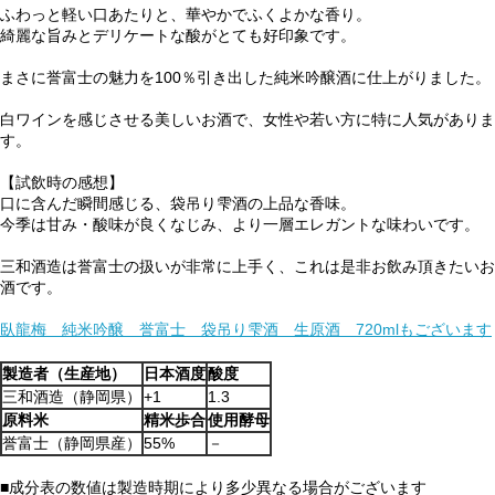
ふわっと軽い口あたりと、華やかでふくよかな香り。
綺麗な旨みとデリケートな酸がとても好印象です。
まさに誉富士の魅力を100％引き出した純米吟醸酒に仕上がりました。
白ワインを感じさせる美しいお酒で、女性や若い方に特に人気がありま
す。
【試飲時の感想】
口に含んだ瞬間感じる、袋吊り雫酒の上品な香味。
今季は甘み・酸味が良くなじみ、より一層エレガントな味わいです。
三和酒造は誉富士の扱いが非常に上手く、これは是非お飲み頂きたいお
酒です。
臥龍梅 純米吟醸 誉富士 袋吊り雫酒 生原酒 720mlもございます
製造者（生産地）
日本酒度
酸度
三和酒造（静岡県）
+1
1.3
原料米
精米歩合
使用酵母
誉富士（静岡県産）
55%
－
■成分表の数値は製造時期により多少異なる場合がございます