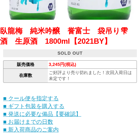
臥龍梅 純米吟醸 誉富士 袋吊り雫
酒 生原酒 1800ml【2021BY】
SOLD OUT
販売価格
3,245円(税込)
ご好評より売り切れました！次回入荷日は
在庫数
未定です！
■ クール便を指定する
■ ギフト包装を購入する
■ 発送に必要な備品【要確認】
■ お届けまでの日数
■ 新入荷商品のご案内