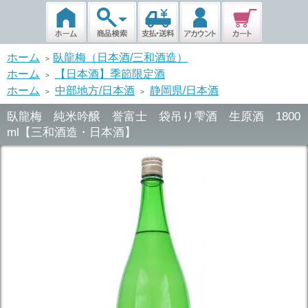
ホーム
臥龍梅（日本酒/三和酒造）
>
ホーム
【日本酒】季節限定酒
>
ホーム
中部地方/日本酒
静岡県/日本酒
>
>
臥龍梅 純米吟醸 誉富士 袋吊り雫酒 生原酒 1800
ml【三和酒造・日本酒】