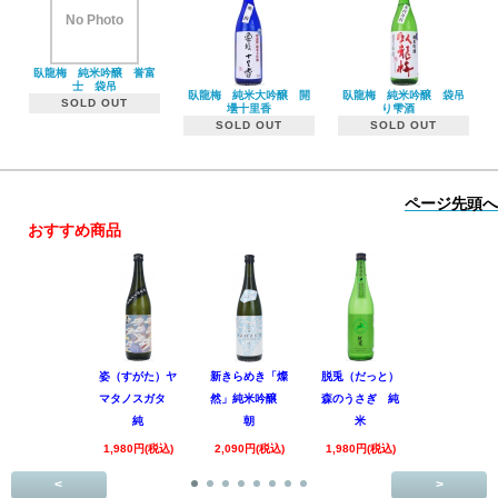
No Photo
臥龍梅 純米吟醸 誉富
士 袋吊
臥龍梅 純米大吟醸 開
臥龍梅 純米吟醸 袋吊
SOLD OUT
壜十里香
り雫酒
SOLD OUT
SOLD OUT
ページ先頭へ
おすすめ商品
姿（すがた）ヤ
新きらめき「燦
脱兎（だっと）
香露（こう
マタノスガタ
然」純米吟醸
森のうさぎ 純
惑星9号 純
純
朝
米
酒
1,980円(税込)
2,090円(税込)
1,980円(税込)
1,890円(税
<
>