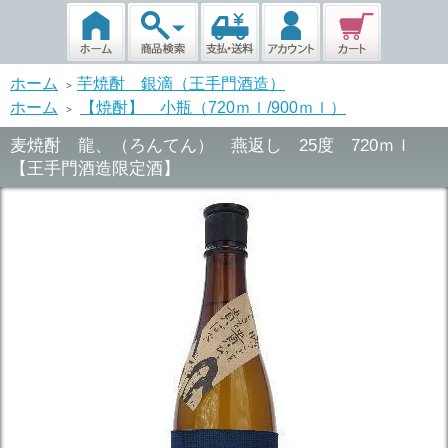
ホーム
芋焼酎 銀滴（王手門酒造）
>
ホーム
【焼酎】 小瓶（720ｍｌ/900ｍｌ）
>
麦焼酎 龍、（ろんてん） 燕返し 25度 720ｍｌ
【王手門酒造限定酒】