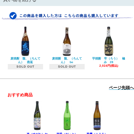
麦焼酎 龍、（ろんて
麦焼酎 龍、（ろんて
芋焼酎 牢（ろう） 極
ん） 燕返
ん） be
み 28
2,024円(税込)
SOLD OUT
SOLD OUT
ページ先頭へ
おすすめ商品