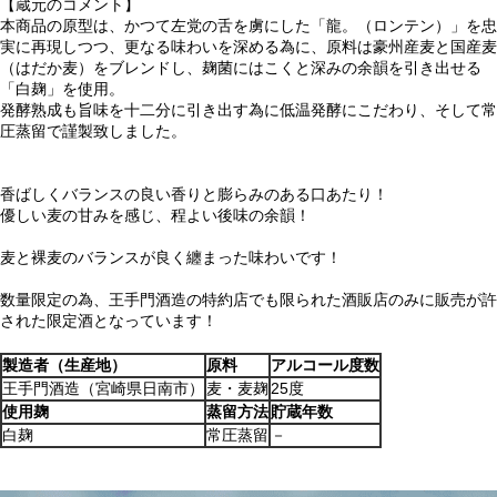
【蔵元のコメント】
本商品の原型は、かつて左党の舌を虜にした「龍。（ロンテン）」を忠
実に再現しつつ、更なる味わいを深める為に、原料は豪州産麦と国産麦
（はだか麦）をブレンドし、麹菌にはこくと深みの余韻を引き出せる
「白麹」を使用。
発酵熟成も旨味を十二分に引き出す為に低温発酵にこだわり、そして常
圧蒸留で謹製致しました。
香ばしくバランスの良い香りと膨らみのある口あたり！
優しい麦の甘みを感じ、程よい後味の余韻！
麦と裸麦のバランスが良く纏まった味わいです！
数量限定の為、王手門酒造の特約店でも限られた酒販店のみに販売が許
された限定酒となっています！
製造者（生産地）
原料
アルコール度数
王手門酒造（宮崎県日南市）
麦・麦麹
25度
使用麹
蒸留方法
貯蔵年数
白麹
常圧蒸留
－