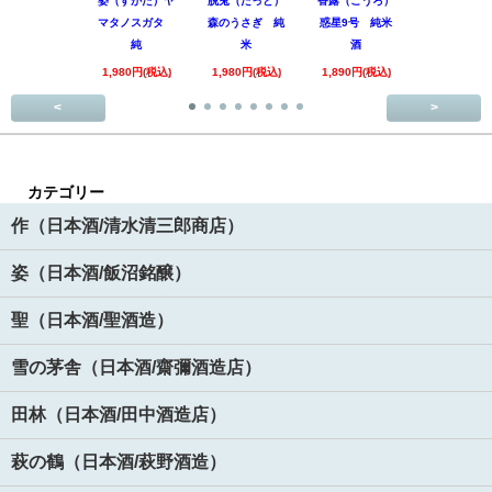
姿（すがた）ヤ
脱兎（だっと）
香露（こうろ）
田林 特別
マタノスガタ
森のうさぎ 純
惑星9号 純米
酒 美山錦
純
米
酒
回
1,980円(税込)
1,980円(税込)
1,890円(税込)
3,520円(税
<
>
カテゴリー
作（日本酒/清水清三郎商店）
姿（日本酒/飯沼銘醸）
聖（日本酒/聖酒造）
雪の茅舎（日本酒/齋彌酒造店）
田林（日本酒/田中酒造店）
萩の鶴（日本酒/萩野酒造）