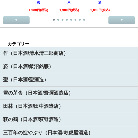
純
米
酒
回
1,980円(税込)
1,980円(税込)
1,890円(税込)
3,520円(税
<
>
カテゴリー
作（日本酒/清水清三郎商店）
姿（日本酒/飯沼銘醸）
聖（日本酒/聖酒造）
雪の茅舎（日本酒/齋彌酒造店）
田林（日本酒/田中酒造店）
萩の鶴（日本酒/萩野酒造）
三百年の掟やぶり（日本酒/寿虎屋酒造）