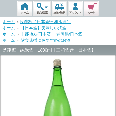
ホーム
臥龍梅（日本酒/三和酒造）
>
ホーム
【日本酒】美味しい燗酒
>
ホーム
中部地方/日本酒
静岡県/日本酒
>
>
ホーム
飲食店様におすすめのお酒
>
臥龍梅 純米酒 1800ml【三和酒造・日本酒】