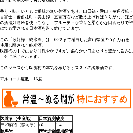
香り・味わいともに嫌味の無い美酒であり、山田錦・愛山・短稈渡船・
誉富士・備前雄町・美山錦・五百万石など数え上げればきりがないほど
の酒造好適米を使いこなし、フルーティな香りと柔らかな口あたりで誰
にでも愛される日本酒を造り続けています。
この「臥龍梅 純米酒」は、60％まで精白した富山県産の五百万石を
使用し醸された純米酒。
臥龍梅の中では香りは穏やかですが、柔らかい口あたりと豊かな旨みは
十分に感じられます。
このクラスから臥龍梅の本気を感じるオススメの純米酒です。
アルコール度数：16度
製造者（生産地）
日本酒度
酸度
三和酒造（静岡県）
+0
1.4
原料米
精米歩合
使用酵母