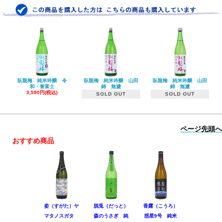
臥龍梅 純米吟醸 令
臥龍梅 純米吟醸 山田
臥龍梅 純米吟醸 山田
和・誉富士
錦 無濾
錦 無濾
3,590円(税込)
SOLD OUT
SOLD OUT
ページ先頭へ
おすすめ商品
姿（すがた）ヤ
脱兎（だっと）
香露（こうろ）
田林 特別
マタノスガタ
森のうさぎ 純
惑星9号 純米
酒 美山錦