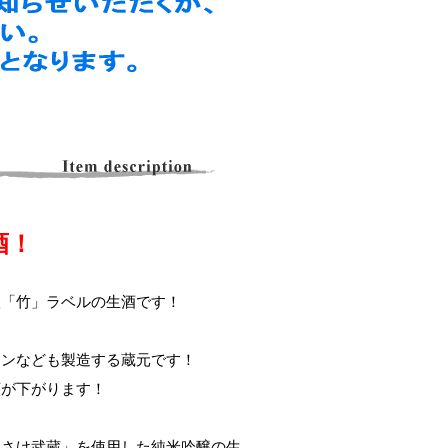
酒！
醸「竹」ラベルの生酒です！
インなども製造する蔵元です！
頭が下がります！
「さけ武蔵」を使用した純米吟醸の生