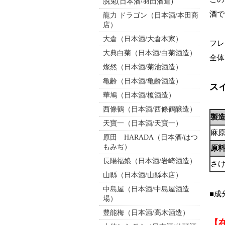
脱兎(日本酒/羽田酒造)
酒で
龍力 ドラゴン（日本酒/本田商
店）
大倉（日本酒/大倉本家）
フレ
大典白菊（日本酒/白菊酒造）
全体
燦然（日本酒/菊池酒造）
亀齢（日本酒/亀齢酒造）
ス
華鳩（日本酒/榎酒造）
西條鶴（日本酒/西條鶴醸造）
製
天寶一（日本酒/天寶一）
麻原
原田 HARADA（日本酒/はつ
もみぢ）
原
長陽福娘（日本酒/岩崎酒造）
さ
山縣（日本酒/山縣本店）
中島屋（日本酒/中島屋酒造
■成
場）
豊能梅（日本酒/高木酒造）
【