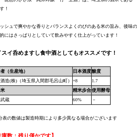
す！
ッシュで爽やかな香りとバランスよくのびのある米の旨み、後味
的にはさっぱりとしていて飲みやすく仕上がっています！
イスイ呑めますし食中酒としてもオススメです！
造者（生産地）
日本酒度
酸度
酒造(株)（埼玉県入間郡毛呂山町）
+8
1.7
料米
精米歩合
使用酵母
け武蔵
60%
－
分表の数値は製造時期により多少異なる場合がございます
在庫数：残り僅かです】