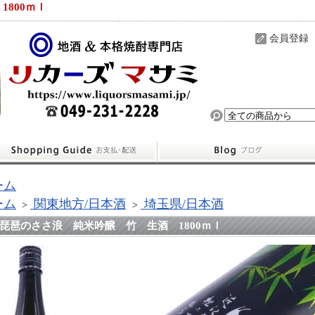
800ｍｌ
会員登録
ーム
ーム
関東地方/日本酒
埼玉県/日本酒
>
>
琵琶のささ浪 純米吟醸 竹 生酒 1800ｍｌ