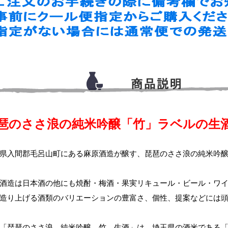
琶のささ浪の純米吟醸「竹」ラベルの生
県入間郡毛呂山町にある麻原酒造が醸す、琵琶のささ浪の純米吟
酒造は日本酒の他にも焼酎・梅酒・果実リキュール・ビール・ワ
造り上げる酒類のバリエーションの豊富さ、個性、提案などには
「琵琶のささ浪 純米吟醸 竹 生酒」は、埼玉県の酒米である