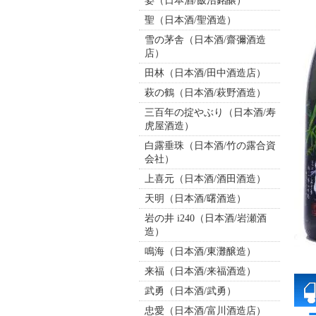
姿（日本酒/飯沼銘醸）
聖（日本酒/聖酒造）
雪の茅舎（日本酒/齋彌酒造
店）
田林（日本酒/田中酒造店）
萩の鶴（日本酒/萩野酒造）
三百年の掟やぶり（日本酒/寿
虎屋酒造）
白露垂珠（日本酒/竹の露合資
会社）
上喜元（日本酒/酒田酒造）
天明（日本酒/曙酒造）
岩の井 i240（日本酒/岩瀬酒
造）
鳴海（日本酒/東灘醸造）
来福（日本酒/来福酒造）
武勇（日本酒/武勇）
忠愛（日本酒/富川酒造店）