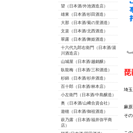
望（日本酒/外池酒造店）
雄東（日本酒/杉田酒造）
大那（日本酒/菊の里酒造）
文楽（日本酒/北西酒造）
翠露（日本酒/舞姫酒造）
十六代九郎右衛門（日本酒/湯
川酒造店）
山城屋（日本酒/越銘醸）
臥龍梅（日本酒/三和酒造）
琵
杉錦（日本酒/杉井酒造）
百十郎（日本酒/林本店）
埼玉
小左衛門（日本酒/中島醸造）
奥（日本酒/山﨑合資会社）
麻原
遊穂（日本酒/御祖酒造）
その
萩乃露（日本酒/福井弥平商
店）
この