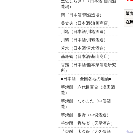
土佐しらぎく（日本酒/仙頭酒
造場）
販
南（日本酒/南酒造場）
在
美丈夫（日本酒/濵川商店）
川亀（日本酒/川亀酒造）
川鶴（日本酒/川鶴酒造）
芳水（日本酒/芳水酒造）
基峰鶴（日本酒/基山商店）
香露（日本酒/熊本県酒造研究
所）
■日本酒 全国各地の地酒■
芋焼酎 六代目百合（塩田酒
造）
芋焼酎 なかまた（中俣酒
造）
芋焼酎 桐野（中俣酒造）
芋焼酎 呑酔楽（天星酒造）
芋焼酎 太久保（太久保酒