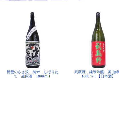
琵琶のささ浪 純米 しぼりた
武蔵野 純米吟醸 美山錦
て 生原酒 1800ｍｌ
1800ｍｌ【日本酒】