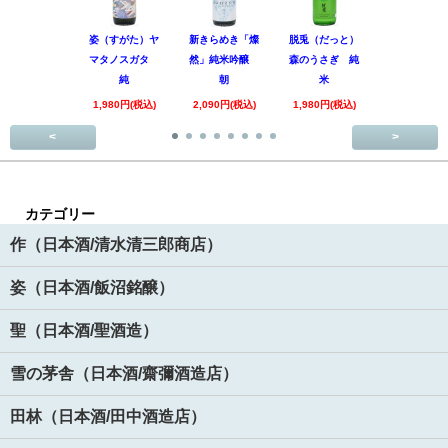
姿（すがた）ヤ
新きらめき「燦
脱兎（だっと）
香露（こう
マタノスガタ
然」純米吟醸
森のうさぎ 純
惑星9号 純
純
朝
米
酒
1,980円(税込)
2,090円(税込)
1,980円(税込)
1,890円(税
<
>
カテゴリー
作（日本酒/清水清三郎商店）
姿（日本酒/飯沼銘醸）
聖（日本酒/聖酒造）
雪の茅舎（日本酒/齋彌酒造店）
田林（日本酒/田中酒造店）