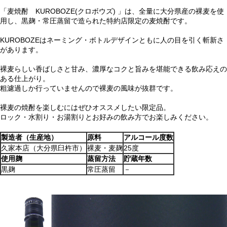
「麦焼酎 KUROBOZE(クロボウズ) 」は、全量に大分県産の裸麦を使
用し、黒麹・常圧蒸留で造られた特約店限定の麦焼酎です。
KUROBOZEはネーミング・ボトルデザインともに人の目を引く斬新さ
があります。
裸麦らしい香ばしさと甘み、濃厚なコクと旨みを堪能できる飲み応えの
ある仕上がり。
粗濾過しか行っていませんので裸麦の風味が抜群です。
裸麦の焼酎を楽しむにはぜひオススメしたい限定品。
ロック・水割り・お湯割りとお好みの飲み方でお楽しみください。
製造者（生産地）
原料
アルコール度数
久家本店（大分県臼杵市）
裸麦・麦麹
25度
使用麹
蒸留方法
貯蔵年数
黒麹
常圧蒸留
－