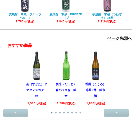
麦焼酎 常蔵 ブルーラ
麦焼酎 常蔵 BREEZE
芋焼酎 常蔵（つねぞ
ベル 2
（ブ
う）25度
2,780円(税込)
2,840円(税込)
3,210円(税込)
ページ先頭へ
おすすめ商品
姿（すがた）ヤ
脱兎（だっと）
香露（こうろ）
田林 特別
マタノスガタ
森のうさぎ 純
惑星9号 純米
酒 美山錦
純
米
酒
回
1,980円(税込)
1,980円(税込)
1,890円(税込)
3,520円(税
<
>