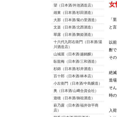
女
望（日本酒/外池酒造店）
雄東（日本酒/杉田酒造）
「里
大那（日本酒/菊の里酒造）
と言
文楽（日本酒/北西酒造）
翠露（日本酒/舞姫酒造）
十六代九郎右衛門（日本酒/湯
以前
川酒造店）
酎で
山城屋（日本酒/越銘醸）
その
臥龍梅（日本酒/三和酒造）
杉錦（日本酒/杉井酒造）
絶滅
百十郎（日本酒/林本店）
造場
小左衛門（日本酒/中島醸造）
そん
奥（日本酒/山﨑合資会社）
時の
遊穂（日本酒/御祖酒造）
萩乃露（日本酒/福井弥平商
店）
入荷