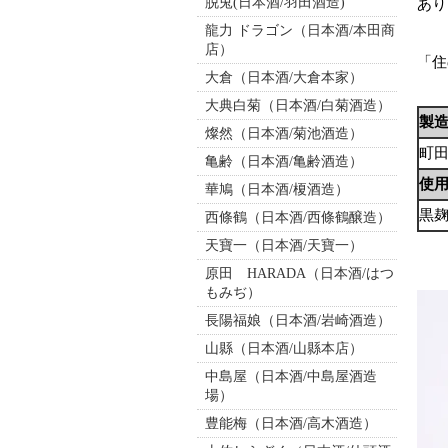
脱兎(日本酒/羽田酒造)
あり
龍力 ドラゴン（日本酒/本田商
店）
「住
大倉（日本酒/大倉本家）
大典白菊（日本酒/白菊酒造）
製
燦然（日本酒/菊池酒造）
町
亀齢（日本酒/亀齢酒造）
使
華鳩（日本酒/榎酒造）
黒
西條鶴（日本酒/西條鶴醸造）
天寶一（日本酒/天寶一）
原田 HARADA（日本酒/はつ
もみぢ）
長陽福娘（日本酒/岩崎酒造）
山縣（日本酒/山縣本店）
中島屋（日本酒/中島屋酒造
場）
豊能梅（日本酒/高木酒造）