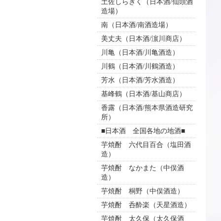
土佐しらぎく（日本酒/仙頭酒
造場）
南（日本酒/南酒造場）
美丈夫（日本酒/濵川商店）
川亀（日本酒/川亀酒造）
川鶴（日本酒/川鶴酒造）
芳水（日本酒/芳水酒造）
基峰鶴（日本酒/基山商店）
香露（日本酒/熊本県酒造研究
所）
■日本酒 全国各地の地酒■
芋焼酎 六代目百合（塩田酒
造）
芋焼酎 なかまた（中俣酒
造）
芋焼酎 桐野（中俣酒造）
芋焼酎 呑酔楽（天星酒造）
芋焼酎 太久保（太久保酒