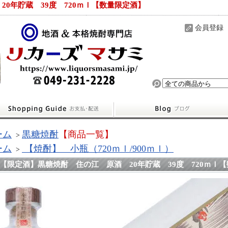
0年貯蔵 39度 720ｍｌ【数量限定酒】
会員登録
ーム
黒糖焼酎
【商品一覧】
>
ーム
【焼酎】 小瓶（720ｍｌ/900ｍｌ）
>
【限定酒】黒糖焼酎 住の江 原酒 20年貯蔵 39度 720ｍｌ