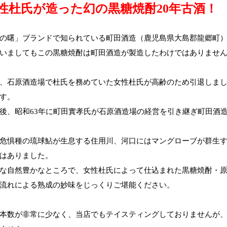
性杜氏が造った幻の黒糖焼酎20年古酒！
の曙」ブランドで知られている町田酒造（鹿児島県大島郡龍郷町）
いましてもこの黒糖焼酎は町田酒造が製造したわけではありませ
、石原酒造場で杜氏を務めていた女性杜氏が高齢のため引退しま
す。
後、昭和63年に町田實孝氏が石原酒造場の経営を引き継ぎ町田酒
危惧種の琉球鮎が生息する住用川、河口にはマングローブが群生
はありました。
な自然豊かなところで、女性杜氏によって仕込まれた黒糖焼酎・原
流れによる熟成の妙味をじっくりご堪能ください。
本数が非常に少なく、当店でもテイスティングしておりませんが