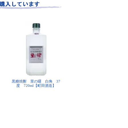
黒糖焼酎 里の曙 白角 37
度 720ml【町田酒造】