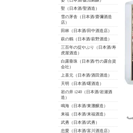
姿（日本酒/飯沼銘醸）
聖（日本酒/聖酒造）
雪の茅舎（日本酒/齋彌酒造
店）
田林（日本酒/田中酒造店）
萩の鶴（日本酒/萩野酒造）
三百年の掟やぶり（日本酒/寿
虎屋酒造）
白露垂珠（日本酒/竹の露合資
会社）
上喜元（日本酒/酒田酒造）
天明（日本酒/曙酒造）
岩の井 i240（日本酒/岩瀬酒
造）
鳴海（日本酒/東灘醸造）
来福（日本酒/来福酒造）
武勇（日本酒/武勇）
忠愛（日本酒/富川酒造店）