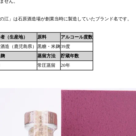
ません。
の江」は石原酒造場が創業当時に製造していたブランド名です。
造者（生産地）
原料
アルコール度数
田酒造（鹿児島県）
黒糖・米麹
39度
用麹
蒸留方法
貯蔵年数
麹
常圧蒸留
20年