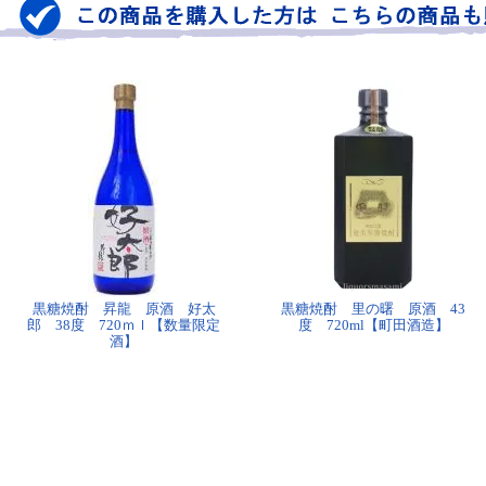
黒糖焼酎 昇龍 原酒 好太
黒糖焼酎 里の曙 原酒 43
郎 38度 720ｍｌ【数量限定
度 720ml【町田酒造】
酒】