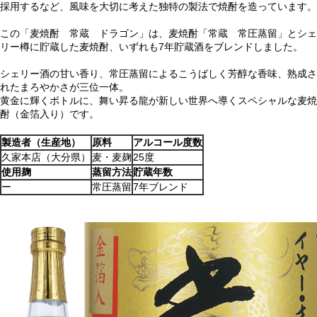
採用するなど、風味を大切に考えた独特の製法で焼酎を造っています。
この「麦焼酎 常蔵 ドラゴン」は、麦焼酎「常蔵 常圧蒸留」とシェ
リー樽に貯蔵した麦焼酎、いずれも7年貯蔵酒をブレンドしました。
シェリー酒の甘い香り、常圧蒸留によるこうばしく芳醇な香味、熟成さ
れたまろやかさが三位一体。
黄金に輝くボトルに、舞い昇る龍が新しい世界へ導くスペシャルな麦焼
酎（金箔入り）です。
製造者（生産地）
原料
アルコール度数
久家本店（大分県）
麦・麦麹
25度
使用麹
蒸留方法
貯蔵年数
ー
常圧蒸留
7年ブレンド