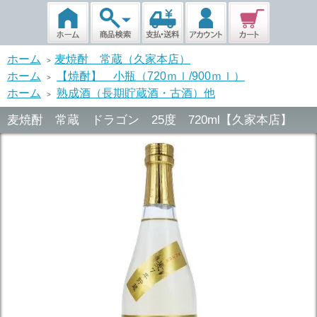
ホーム
麦焼酎 常蔵（久家本店）
>
ホーム
【焼酎】 小瓶（720ｍｌ/900ｍｌ）
>
ホーム
熟成酒（長期貯蔵酒・古酒）他
>
麦焼酎 常蔵 ドラゴン 25度 720ml【久家本店】