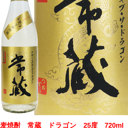
麦焼酎 常蔵 ドラゴン 25度 720ml