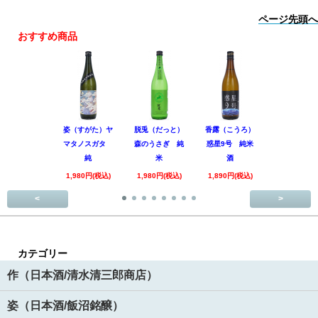
ページ先頭へ
おすすめ商品
姿（すがた）ヤ
脱兎（だっと）
香露（こうろ）
田林 特別
マタノスガタ
森のうさぎ 純
惑星9号 純米
酒 美山錦
純
米
酒
回
1,980円(税込)
1,980円(税込)
1,890円(税込)
3,520円(税
<
>
カテゴリー
作（日本酒/清水清三郎商店）
姿（日本酒/飯沼銘醸）