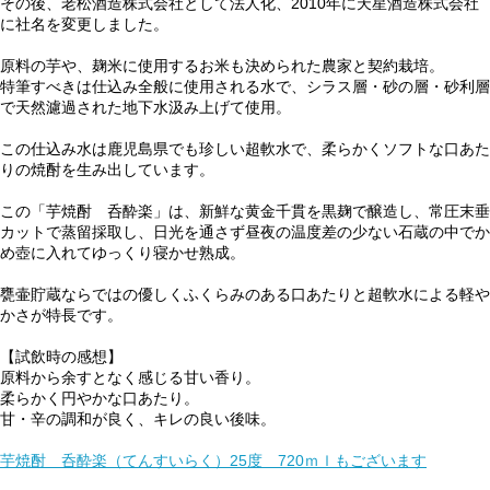
その後、老松酒造株式会社として法人化、2010年に天星酒造株式会社
に社名を変更しました。
原料の芋や、麹米に使用するお米も決められた農家と契約栽培。
特筆すべきは仕込み全般に使用される水で、シラス層・砂の層・砂利層
で天然濾過された地下水汲み上げて使用。
この仕込み水は鹿児島県でも珍しい超軟水で、柔らかくソフトな口あた
りの焼酎を生み出しています。
この「芋焼酎 呑酔楽」は、新鮮な黄金千貫を黒麹で醸造し、常圧末垂
カットで蒸留採取し、日光を通さず昼夜の温度差の少ない石蔵の中でか
め壺に入れてゆっくり寝かせ熟成。
甕壷貯蔵ならではの優しくふくらみのある口あたりと超軟水による軽や
かさが特長です。
【試飲時の感想】
原料から余すとなく感じる甘い香り。
柔らかく円やかな口あたり。
甘・辛の調和が良く、キレの良い後味。
芋焼酎 呑酔楽（てんすいらく）25度 720ｍｌもございます