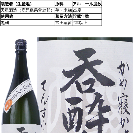
製造者（生産地）
原料
アルコール度数
天星酒造（鹿児島県曽於郡）
芋・米麹
25度
使用麹
蒸留方法
貯蔵年数
黒麹
常圧蒸留
2年以上