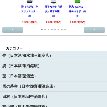
姿（すがた）ヤ
新きらめき「燦
脱兎（だっと）
香露（こう
マタノスガタ
然」純米吟醸
森のうさぎ 純
惑星9号 純
純
朝
米
酒
1,980円(税込)
2,090円(税込)
1,980円(税込)
1,890円(税
<
>
カテゴリー
作（日本酒/清水清三郎商店）
姿（日本酒/飯沼銘醸）
聖（日本酒/聖酒造）
雪の茅舎（日本酒/齋彌酒造店）
田林（日本酒/田中酒造店）
萩の鶴（日本酒/萩野酒造）