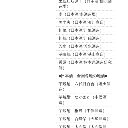
土佐しらぎく（日本酒/仙頭酒
造場）
南（日本酒/南酒造場）
美丈夫（日本酒/濵川商店）
川亀（日本酒/川亀酒造）
川鶴（日本酒/川鶴酒造）
芳水（日本酒/芳水酒造）
基峰鶴（日本酒/基山商店）
香露（日本酒/熊本県酒造研究
所）
■日本酒 全国各地の地酒■
芋焼酎 六代目百合（塩田酒
造）
芋焼酎 なかまた（中俣酒
造）
芋焼酎 桐野（中俣酒造）
芋焼酎 呑酔楽（天星酒造）
芋焼酎 太久保（太久保酒