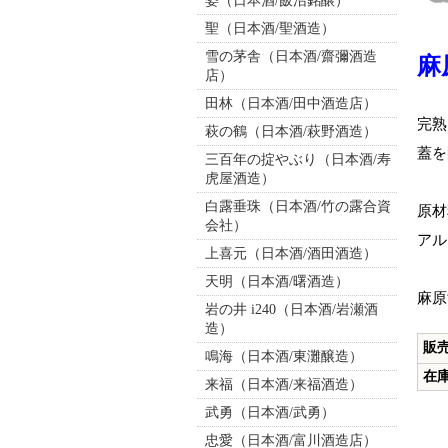
姿（日本酒/飯沼銘醸）
聖（日本酒/聖酒造）
雪の茅舎（日本酒/齋彌酒造
麻
店）
田林（日本酒/田中酒造店）
完熟
萩の鶴（日本酒/萩野酒造）
蓋を
三百年の掟やぶり（日本酒/寿
虎屋酒造）
白露垂珠（日本酒/竹の露合資
原材
会社）
アル
上喜元（日本酒/酒田酒造）
天明（日本酒/曙酒造）
麻原
岩の井 i240（日本酒/岩瀬酒
造）
販
鳴海（日本酒/東灘醸造）
在
来福（日本酒/来福酒造）
武勇（日本酒/武勇）
忠愛（日本酒/富川酒造店）