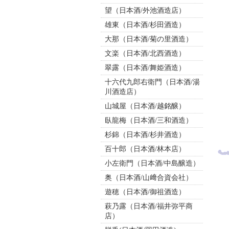
望（日本酒/外池酒造店）
雄東（日本酒/杉田酒造）
大那（日本酒/菊の里酒造）
文楽（日本酒/北西酒造）
翠露（日本酒/舞姫酒造）
十六代九郎右衛門（日本酒/湯
川酒造店）
山城屋（日本酒/越銘醸）
臥龍梅（日本酒/三和酒造）
杉錦（日本酒/杉井酒造）
百十郎（日本酒/林本店）
小左衛門（日本酒/中島醸造）
奥（日本酒/山﨑合資会社）
遊穂（日本酒/御祖酒造）
萩乃露（日本酒/福井弥平商
店）