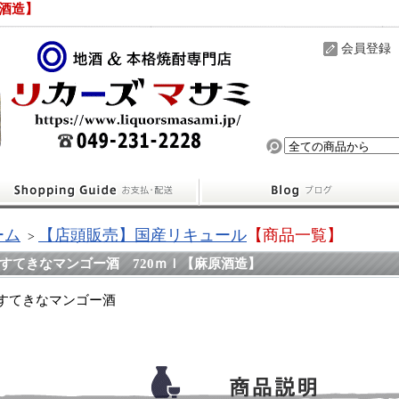
原酒造】
会員登録
ーム
【店頭販売】国産リキュール
【商品一覧】
>
すてきなマンゴー酒 720ｍｌ【麻原酒造】