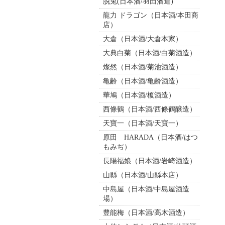
脱兎(日本酒/羽田酒造)
龍力 ドラゴン（日本酒/本田商
店）
大倉（日本酒/大倉本家）
大典白菊（日本酒/白菊酒造）
燦然（日本酒/菊池酒造）
亀齢（日本酒/亀齢酒造）
華鳩（日本酒/榎酒造）
西條鶴（日本酒/西條鶴醸造）
天寶一（日本酒/天寶一）
原田 HARADA（日本酒/はつ
もみぢ）
長陽福娘（日本酒/岩崎酒造）
山縣（日本酒/山縣本店）
中島屋（日本酒/中島屋酒造
場）
豊能梅（日本酒/高木酒造）