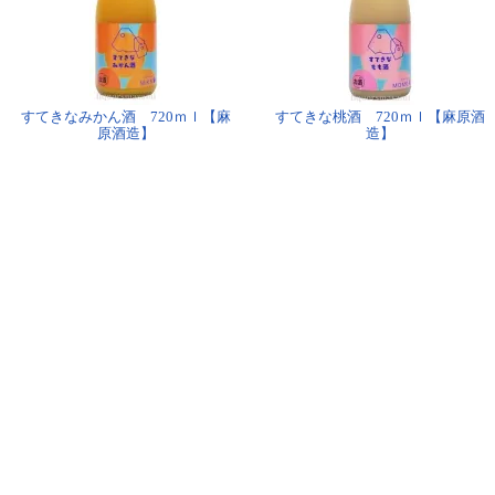
すてきなみかん酒 720ｍｌ【麻
すてきな桃酒 720ｍｌ【麻原酒
原酒造】
造】