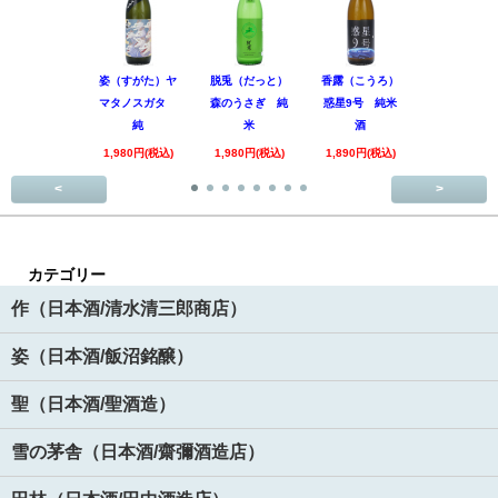
姿（すがた）ヤ
脱兎（だっと）
香露（こうろ）
田林 特別
マタノスガタ
森のうさぎ 純
惑星9号 純米
酒 美山錦
純
米
酒
回
1,980円(税込)
1,980円(税込)
1,890円(税込)
3,520円(税
<
>
カテゴリー
作（日本酒/清水清三郎商店）
姿（日本酒/飯沼銘醸）
聖（日本酒/聖酒造）
雪の茅舎（日本酒/齋彌酒造店）