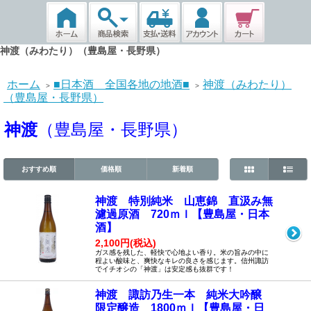
神渡（みわたり）（豊島屋・長野県）
ホーム
■日本酒 全国各地の地酒■
神渡（みわたり）
>
>
（豊島屋・長野県）
神渡
（豊島屋・長野県）
おすすめ順
価格順
新着順
神渡 特別純米 山恵錦 直汲み無
濾過原酒 720ｍｌ【豊島屋・日本
酒】
2,100円(税込)
ガス感を残した、軽快で心地よい香り。米の旨みの中に
程よい酸味と、爽快なキレの良さを感じます。信州諏訪
でイチオシの「神渡」は安定感も抜群です！
神渡 諏訪乃生一本 純米大吟醸
限定醸造 1800ｍｌ【豊島屋・日