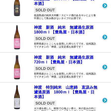
本酒】
SOLD OUT
低温熟成の純米大吟醸！スピード感のあるキレにより食
中酒として飲み飽きないタイプのお酒です。
神渡 新酒 純米 無濾過生原酒
1800ｍｌ【豊島屋・日本酒】
SOLD OUT
長野県産ひとごこちを使用した搾りたてです。信州諏訪
でイチオシの「神渡」は安定感も抜群です！
神渡 新酒 純米 無濾過生原酒
720ｍｌ【豊島屋・日本酒】
SOLD OUT
長野県産ひとごこちを使用した搾りたてです。信州諏訪
でイチオシの「神渡」は安定感も抜群です！
神渡 特別純米 山恵錦 直汲み無
濾過原酒 1800ｍｌ【豊島屋・日
本酒】
SOLD OUT
ガス感を残した、軽快で心地よい香り。米の旨みの中に