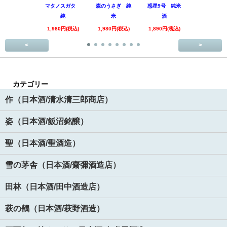
マタノスガタ
森のうさぎ 純
惑星9号 純米
酒 美山錦
純
米
酒
回
1,980円(税込)
1,980円(税込)
1,890円(税込)
3,520円(税
<
>
カテゴリー
作（日本酒/清水清三郎商店）
姿（日本酒/飯沼銘醸）
聖（日本酒/聖酒造）
雪の茅舎（日本酒/齋彌酒造店）
田林（日本酒/田中酒造店）
萩の鶴（日本酒/萩野酒造）