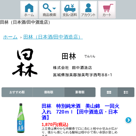
田林（日本酒/田中酒造店）
ホーム
田林（日本酒/田中酒造店）
>
おすすめ順
価格順
新着順
田林 特別純米酒 美山錦 一回火
入れ 720ｍｌ【田中酒造店・日本
酒】
1,870円(税込)
上立香は爽やかな吟醸香で口に含むと軽やか甘みが広が
り、後から感じられる酸味は穏やかで長い余韻が楽しめ
ます。