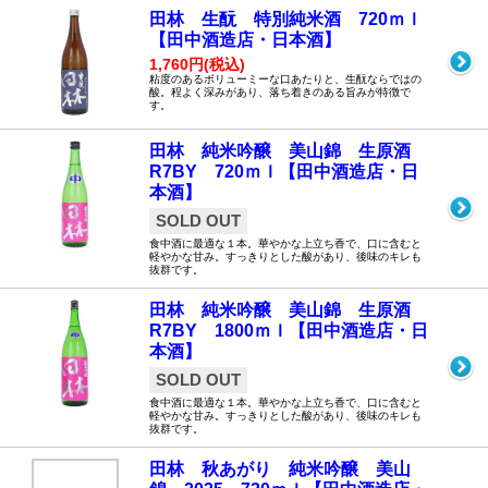
田林 生酛 特別純米酒 720ｍｌ
【田中酒造店・日本酒】
1,760円(税込)
粘度のあるボリューミーな口あたりと、生酛ならではの
酸。程よく深みがあり、落ち着きのある旨みが特徴で
す。
田林 純米吟醸 美山錦 生原酒
R7BY 720ｍｌ【田中酒造店・日
本酒】
SOLD OUT
食中酒に最適な１本。華やかな上立ち香で、口に含むと
軽やかな甘み。すっきりとした酸があり、後味のキレも
抜群です。
田林 純米吟醸 美山錦 生原酒
R7BY 1800ｍｌ【田中酒造店・日
本酒】
SOLD OUT
食中酒に最適な１本。華やかな上立ち香で、口に含むと
軽やかな甘み。すっきりとした酸があり、後味のキレも
抜群です。
田林 秋あがり 純米吟醸 美山