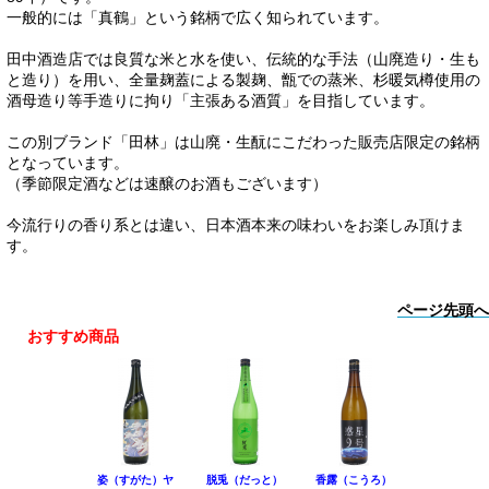
一般的には「真鶴」という銘柄で広く知られています。
田中酒造店では良質な米と水を使い、伝統的な手法（山廃造り・生も
と造り）を用い、全量麹蓋による製麹、甑での蒸米、杉暖気樽使用の
酒母造り等手造りに拘り「主張ある酒質」を目指しています。
この別ブランド「田林」は山廃・生酛にこだわった販売店限定の銘柄
となっています。
（季節限定酒などは速醸のお酒もございます）
今流行りの香り系とは違い、日本酒本来の味わいをお楽しみ頂けま
す。
ページ先頭へ
おすすめ商品
姿（すがた）ヤ
脱兎（だっと）
香露（こうろ）
田林 特別