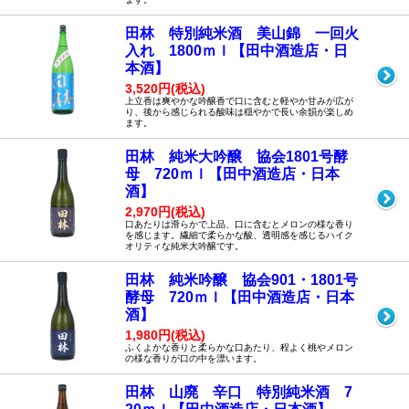
田林 特別純米酒 美山錦 一回火
入れ 1800ｍｌ【田中酒造店・日
本酒】
3,520円(税込)
上立香は爽やかな吟醸香で口に含むと軽やか甘みが広が
り、後から感じられる酸味は穏やかで長い余韻が楽しめ
ます。
田林 純米大吟醸 協会1801号酵
母 720ｍｌ【田中酒造店・日本
酒】
2,970円(税込)
口あたりは滑らかで上品、口に含むとメロンの様な香り
を感じます。繊細で柔らかな酸、透明感を感じるハイク
オリティな純米大吟醸です。
田林 純米吟醸 協会901・1801号
酵母 720ｍｌ【田中酒造店・日本
酒】
1,980円(税込)
ふくよかな香りと柔らかな口あたり、程よく桃やメロン
の様な香りが口の中を漂います。
田林 山廃 辛口 特別純米酒 7