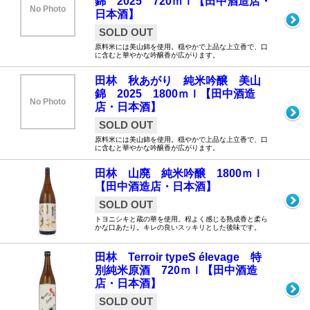
錦 2025 720ｍｌ【田中酒造店・
No Photo
日本酒】
SOLD OUT
原料米には美山錦を使用。穏やかで上品な上立香で、口
に含むと華やかな吟醸香が広がります。
田林 秋あがり 純米吟醸 美山
錦 2025 1800ｍｌ【田中酒造
No Photo
店・日本酒】
SOLD OUT
原料米には美山錦を使用。穏やかで上品な上立香で、口
に含むと華やかな吟醸香が広がります。
田林 山廃 純米吟醸 1800ｍｌ
【田中酒造店・日本酒】
SOLD OUT
トヨニシキと蔵の華を使用。程よく感じる熟成香と柔ら
かな口あたり。キレの良いスッキリとした後味です。
田林 Terroir typeS élevage 特
別純米原酒 720ｍｌ【田中酒造
店・日本酒】
SOLD OUT